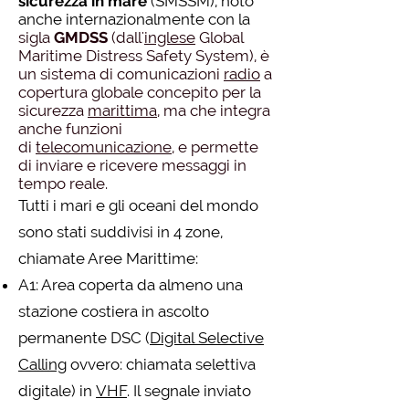
sicurezza in mare
(SMSSM), noto
anche internazionalmente con la
sigla
GMDSS
(dall'
inglese
Global
Maritime Distress Safety System), è
un sistema di comunicazioni
radio
a
copertura globale concepito per la
sicurezza
marittima
, ma che integra
anche funzioni
di
telecomunicazione
, e permette
di inviare e ricevere messaggi in
tempo reale.
Tutti i mari e gli oceani del mondo
sono stati suddivisi in 4 zone,
chiamate Aree Marittime:
A1: Area coperta da almeno una
stazione costiera in ascolto
permanente DSC (
Digital Selective
Calling
ovvero: chiamata selettiva
digitale) in
VHF
. Il segnale inviato