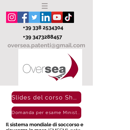
+39 338 2534304
+39 3473288457
oversea.patenti@gmail.com
Slides del corso Short Range
Domanda per esame Ministero
Il sistema mondiale di soccorso e