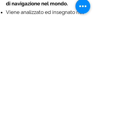
di navigazione nel mondo.
Viene analizzato ed insegnato nel
corso l'utilizzo dei seguenti
strumenti:
AIS
Navtex
Epirb e PLB
Sart
VHF classe A e C e VHF di
savataggio
Immarsat, Iridium, Starlink, Thuraia
GPS