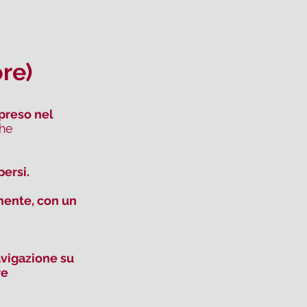
ore)
reso nel
he
ersi.
lmente, con un
avigazione su
re