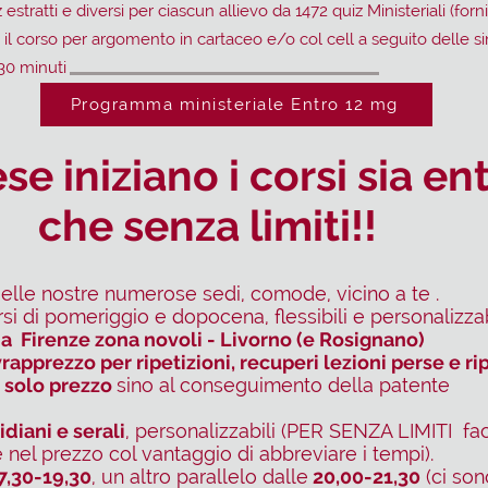
tratti e diversi per ciascun allievo da 1472 quiz Ministeriali (forni
il corso per argomento in cartaceo e/o col cell a seguito delle si
30 minuti
Programma ministeriale Entro 12 mg
e iniziano i corsi sia en
che senza limiti!!
elle nostre numerose sedi, comode, vicino a te .
orsi di pomeriggio e dopocena, flessibili e personalizzab
a Firenze zona novoli - Livorno (e Rosignano)
apprezzo per ripetizioni, recuperi lezioni perse e rip
 solo prezzo
sino al conseguimento della patente
diani e serali
, personalizzabili (PER SENZA LIMITI fa
 nel prezzo col vantaggio di abbreviare i tempi).
7,30-19,30
, un altro parallelo dalle
20,00-21,30
(ci son