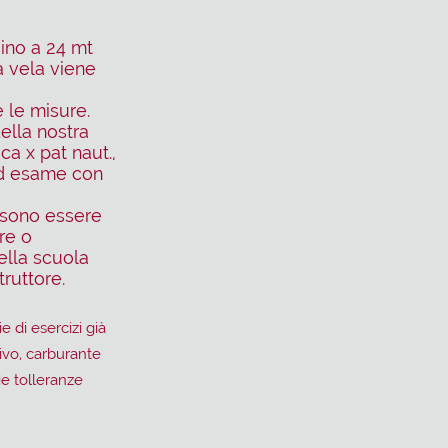
Fino a 24 mt
a vela viene
 le misure.
ella nostra
ca x pat naut.,
 ed esame con
ssono essere
re o
lla scuola
truttore.
 di esercizi già
rivo, carburante
e tolleranze