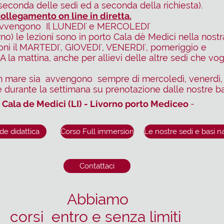
a seconda delle sedi ed a seconda della richiesta).
collegamento on line in diretta.
 avvengono
Il LUNEDI' e MERCOLEDI'
) le lezioni sono in porto Cala dè Medici nella nostr
ioni il MARTEDI', GIOVEDI', VENERDI', pomeriggio e
 mattina, anche per allievi delle altre sedi che vog
in mare sia avvengono sempre di mercoledì, venerdì,
durante la settimana su prenotazione dalle nostre ba
 Cala de Medici (LI) - Livorno porto Mediceo
-
de didattica
Corso Full immersion
Le nostre sedi e basi n
Contattaci
Abbiamo
corsi entro e senza limiti