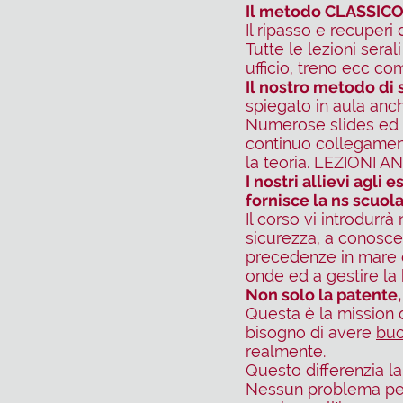
Il metodo CLASSICO 
Il ripasso e recuperi 
Tutte le lezioni ser
ufficio, treno ecc co
Il nostro metodo di 
spiegato in aula anc
Numerose slides ed e
continuo collegamen
la teoria. LEZIONI
I nostri allievi agli
fornisce la ns scuola
Il corso vi introdurr
sicurezza, a conosce
precedenze in mare e 
onde ed a gestire la 
Non solo la patente,
Questa è la mission 
bisogno di avere
buo
realmente.
Questo differenzia la
Nessun problema per 