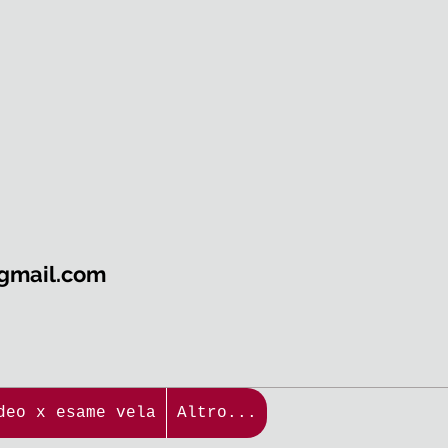
@gmail.com
04
e vela
Patente D1 -D2 quiz
Altro
deo x esame vela
Altro...