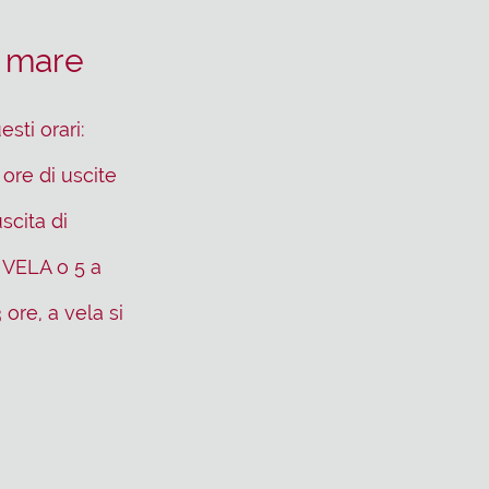
n mare
sti orari:
 ore di uscite
scita di
A VELA o 5 a
 ore, a vela si