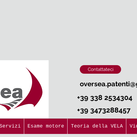
Contattateci
oversea.patenti
+39 338 25343
+39 3473288457
sori e Servizi
Esame motore
Teoria della VELA
Video x esam
Servizi
Esame motore
Teoria della VELA
Vi