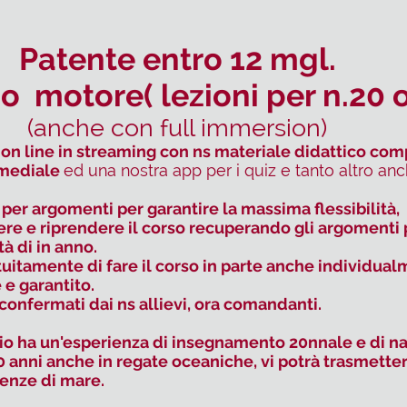
Patente
entro
12 mgl.
 o motore( lezioni per n.20 
(anche con full immersion)
d on line in streaming con ns materiale didattico
comp
imediale
ed una nostra app per i quiz e tanto altro
anc
i per argomenti per garantire la massima flessibilità,
re e riprendere il corso recuperando gli argomenti p
tà di in anno.
tuitamente di fare il corso in parte anche individua
e garantito.
i confermati dai ns allievi, ora comandanti.
rizio ha un'esperienza di insegnamento 20nnale e di n
 50 anni anche in regate oceaniche, vi potrà trasmette
enze di mare.