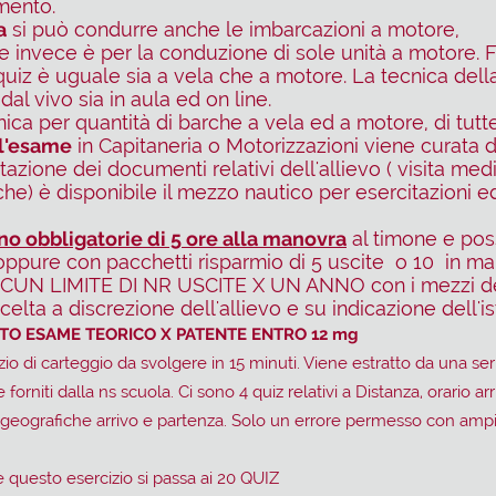
mento.
a
si può condurre anche le imbarcazioni a motore,
e invece è per la conduzione di sole unità a motore. 
quiz è uguale sia a vela che a motore. La tecnica dell
dal vivo sia in aula ed on line.
ica per quantità di barche a vela ed a motore, di tutte
ll'esame
in Capitaneria o Motorizzazioni viene curata d
azione dei documenti relativi dell'allievo ( visita medi
rche) è disponibile il mezzo nautico per esercitazioni
no obbligatorie di 5 ore alla manovra
al timone e po
oppure con pacchetti risparmio di 5 uscite o 10 in ma
LCUN LIMITE DI NR USCITE X UN ANNO con i mezzi de
scelta a discrezione dell'allievo e su indicazione dell'is
TO ESAME TEORICO X PATENTE ENTRO 12 mg
o di carteggio da svolgere in 15 minuti. Viene estratto da una serie
 forniti dalla ns scuola. Ci sono 4 quiz relativi a Distanza, orario ar
 geografiche arrivo e partenza. Solo un errore permesso con ampi
uesto esercizio si passa ai 20 QUIZ