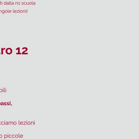
ti dalla ns scuola
ngole lezioni)
tro 12
ili
assi,
cciamo lezioni
o piccole