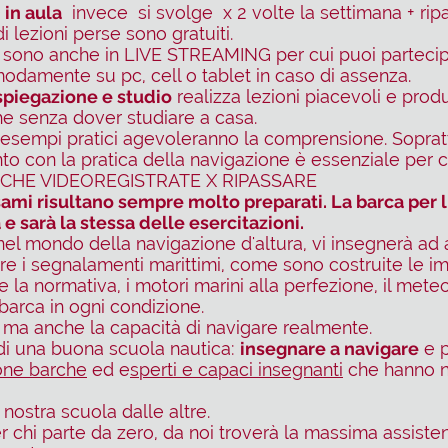
in aula
invece si svolge x 2 volte la settimana + ripa
di lezioni perse sono gratuiti.
ali sono anche in LIVE STREAMING per cui puoi parteci
modamente su pc, cell o tablet in caso di assenza.
spiegazione e studio
realizza lezioni piacevoli e produ
he senza dover studiare a casa.
sempi pratici agevoleranno la comprensione. Sopratt
to con la pratica della navigazione è essenziale per
 ANCHE VIDEOREGISTRATE X RIPASSARE
 esami risultano sempre molto preparati. La barca per 
 e sarà la stessa delle esercitazioni.
à nel mondo della navigazione d'altura, vi insegnerà ad 
re i segnalamenti marittimi, come sono costruite le im
la normativa, i motori marini alla perfezione, il meteo
barca in ogni condizione.
ma anche la capacità di navigare realmente.
di una buona scuola nautica:
insegnare a navigare
e p
ne barche
ed e
sperti e capaci insegnanti
che hanno n
 nostra scuola dalle altre.
chi parte da zero, da noi troverà la massima assisten