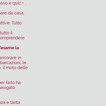
sso e quiz + .
pare da casa,
ttive. Tutto
utto il
 comprendere
l'esame la
ancorare in
barcazioni, le
, il moto delle
er farlo ha
avigato
za e tanta