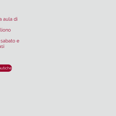
a aula di
liono
 sabato e
si
autiche