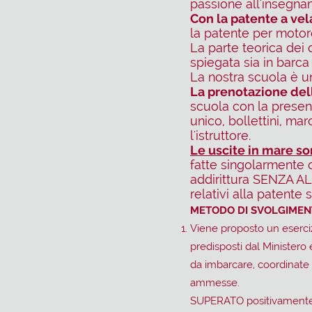
passione all'insegna
Con la patente a vel
la patente per motor
La parte teorica dei 
spiegata sia in barca 
La nostra scuola è un
La prenotazione de
scuola con la present
unico, bollettini, ma
l'istruttore.
Le uscite in mare so
fatte singolarmente 
addirittura SENZA A
relativi alla patente 
METODO DI SVOLGIMEN
Viene proposto un esercizi
predisposti dal Ministero e
da imbarcare, coordinate
ammesse.
SUPERATO positivamente q