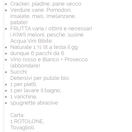
Cracker, piadine, pane secco
Verdure varie: Pomodori,
insalate, mais, (melanzane,
patate)
FRUTTA varia ( ottimi e necessari
i KIWI) meloni, pesche, susine
Acqua Vini Bibite:
Naturale 1 ½ lit a testa il gg
dunque 6 pacchi da 6
Vino rosso e Bianco + Prosecco
(abbondare)
Succhi
Detersivi per pulizie bio:
1 per piatti,
1 per lavare il bagno,
1 varichina,
spugnette abrasive
Carta:
1 ROTOLONE,
Tovaglioli,