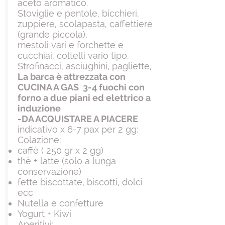
aceto aromatico.
Stoviglie e pentole, bicchieri,
zuppiere, scolapasta, caffettiere
(grande piccola),
mestoli vari e forchette e
cucchiai, coltelli vario tipo.
Strofinacci, asciughini, pagliette,
La barca è attrezzata con
CUCINA A GAS 3-4 fuochi con
forno a due piani ed elettrico a
induzione
-DA ACQUISTARE A PIACERE
indicativo x 6-7 pax per 2 gg:
Colazione:
caffè ( 250 gr x 2 gg)
thè + latte (solo a lunga
conservazione)
fette biscottate, biscotti, dolci
ecc
Nutella e confetture
Yogurt + Kiwi
Aperitivi: