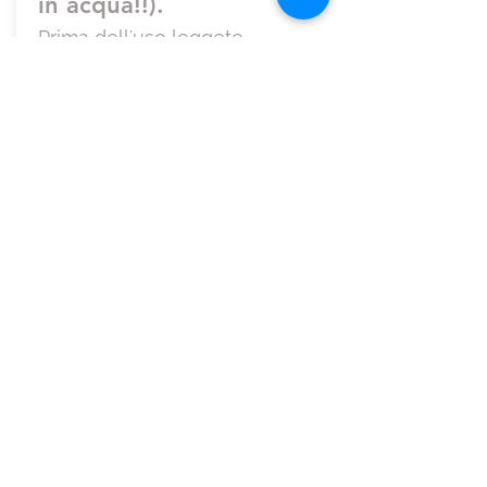
in acqua!!).
Prima dell'uso leggete
attentamente queste istruzioni:
- Per consentire lo
scarico/carico dell’acqua e’
necessario che le
prese a mare
vengano aperte
.
Domandate sempre
allo skipper !!
E’ molto importante! Se le prese
a mare non vengono aperte la
pompa può andare in blocco
NEL WC