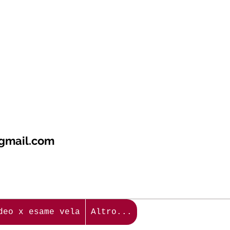
@gmail.com
04
deo x esame vela
Altro...