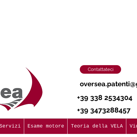
Contattateci
oversea.patenti
+39 338 25343
+39 3473288457
Servizi
Esame motore
Teoria della VELA
Vi