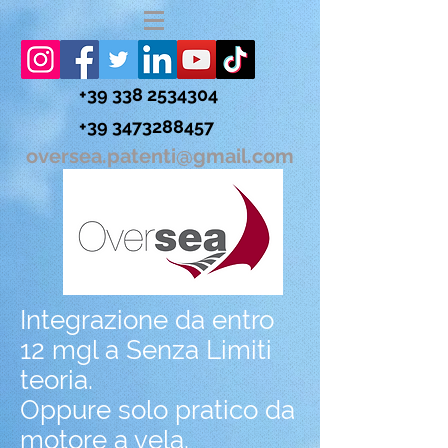
+39 338 2534304
+39 3473288457
oversea.patenti@gmail.com
Integrazione da entro
12 mgl a Senza Limiti
teoria.
Oppure solo pratico da
motore a vela.