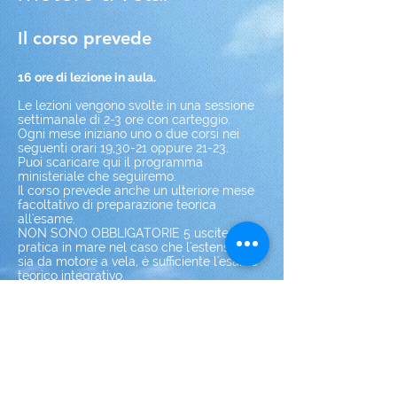
Il corso prevede
16 ore di lezione in aula.
Le lezioni vengono svolte in una sessione
settimanale di 2-3 ore con carteggio.
Ogni mese iniziano uno o due corsi nei
seguenti orari 19,30-21 oppure 21-23.
Puoi scaricare qui il programma
ministeriale che seguiremo.
Il corso prevede anche un ulteriore mese
facoltativo di preparazione teorica
all'esame.
NON SONO OBBLIGATORIE 5 uscite di
pratica in mare nel caso che l'estensione
sia da motore a vela, è sufficiente l'esame
teorico integrativo.
La parte teorica è uguale sia a vela che a
motore. La tecnica della vela viene
spiegata in barca.
Costi: € 550 Teoria +
solo se necessario, pacchetto uscite o
uniche a € 80 ciascuna opp pacchetti da
5 uscite per € 350 opp 10 a vela € 550
entrambi con due lezioni teoriche della