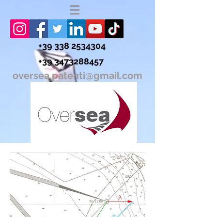
+39 338 2534304
+39 3473288457
oversea.patenti@gmail.com